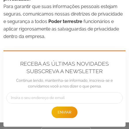
Para garantir que suas informações pessoais estejam
seguras, comunicamos nossas diretrizes de privacidade
e segurança a todos
Poder terrestre
funcionários e
aplicar rigorosamente as salvaguardas de privacidade
dentro da empresa.
RECEBA AS ÚLTIMAS NOVIDADES
SUBSCREVA A NEWSLETTER
Continue lendo, mantenha-se informado, inscreva-se e
convidamos você a nos dizer o que pensa.
Tel :
+86 -592-6212776
E-mail :
Sales@LandpowerSolar.com
ENVIAR
Add : Unit 206-9, No 15, Duiying Road, Jimei District, Xiamen, China