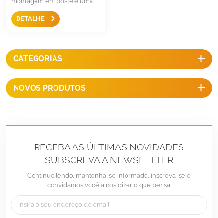
montagem em poste é uma
solução fácil e rápida para
DETALHE
montar o painel solar em
postes, há dois ângulos
ajustáveis, flexíveis para uso
em paisagem ou retrato.
CATEGORIAS
NOVOS PRODUTOS
RECEBA AS ÚLTIMAS NOVIDADES
SUBSCREVA A NEWSLETTER
Continue lendo, mantenha-se informado, inscreva-se e
convidamos você a nos dizer o que pensa.