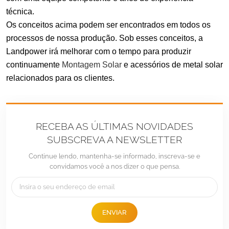
técnica.
Os conceitos acima podem ser encontrados em todos os
processos de nossa produção. Sob esses conceitos, a
Landpower irá melhorar com o tempo para produzir
continuamente
Montagem Solar
e acessórios de metal solar
relacionados
para os clientes.
RECEBA AS ÚLTIMAS NOVIDADES
SUBSCREVA A NEWSLETTER
Continue lendo, mantenha-se informado, inscreva-se e
convidamos você a nos dizer o que pensa.
Tel :
+86 -592-6212776
E-mail :
Sales@LandpowerSolar.com
ENVIAR
Add : Unit 206-9, No 15, Duiying Road, Jimei District, Xiamen, China