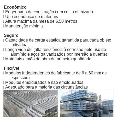
Econômico
l
Engenharia de construção com custo otimizado
l
Uso econômico de materiais
l
Altura máxima da mesa de 6,50 metros
l
Manutenção mínima
Seguro
l
Capacidade de carga estática garantida para cada objeto
individual
l
Longa vida útil (alta resistência à corrosão pelo uso de
alumínio e aços galvanizados por imersão a quente)
l
Materiais e mão de obra de primeira qualidade
Flexível
l
Módulos independentes do fabricante de 6 a 60 mm de
espessura
l
Módulos emoldurados e não emoldurados
l
Adequado para a maioria das circunstâncias