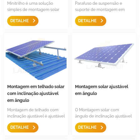
Minitrilho é uma solução
Parafuso de suspensão e
simples de montagem solar
suporte de montagem em
para telhado de metal, menos
telhado de metal LongRail
DETALHE
DETALHE
componentes, vem apenas
com pés em L é uma solução
com braçadeira intermediária,
de montagem comum e
braçadeira final e acessórios
robusta para telhado
de aterramento. É uma
trapezoidal ou telhado
estrutura de montagem
ondulado. Eles vêm com
econômica e rápida para
parafuso de suspensão A2 de
telhado de metal.
aço inoxidável padrão,
suporte L de alumínio e
braçadeira intermediária /
final.
Montagem em telhado solar
Montagem solar ajustável
com inclinação ajustável
em ângulo
em ângulo
Montagem de telhado com
O Montagem solar com
inclinação ajustável é ajustável
ângulo de inclinação ajustável
no ângulo de inclinação e
consiste em apenas dois
DETALHE
DETALHE
instalado em telhados
componentes, é uma solução
trapezoidais e ondulados e
extremamente simples para