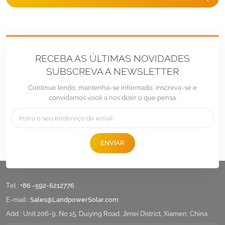
RECEBA AS ÚLTIMAS NOVIDADES
SUBSCREVA A NEWSLETTER
Continue lendo, mantenha-se informado, inscreva-se e
convidamos você a nos dizer o que pensa.
ENVIAR
Tel :
+86 -592-6212776
E-mail :
Sales@LandpowerSolar.com
Add : Unit 206-9, No 15, Duiying Road, Jimei District, Xiamen, China