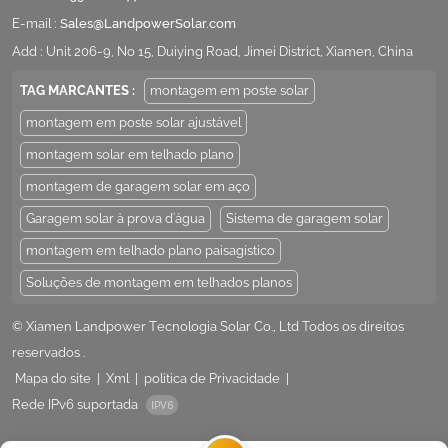
E-mail :
Sales@LandpowerSolar.com
Add : Unit 206-9, No 15, Duiying Road, Jimei District, Xiamen, China
TAG MARCANTES :
montagem em poste solar
montagem em poste solar ajustável
montagem solar em telhado plano
montagem de garagem solar em aço
Garagem solar à prova d'água
Sistema de garagem solar
montagem em telhado plano paisagístico
Soluções de montagem em telhados planos
© Xiamen Landpower Tecnologia Solar Co., Ltd Todos os direitos
reservados .
Mapa do site
|
Xml
|
política de Privacidade
|
Rede IPv6 suportada