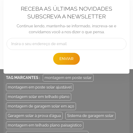
RECEBA AS ÚLTIMAS NOVIDADES
SUBSCREVA A NEWSLETTER
Continue lendo, mantenha-se informado, inscreva-se e
convidamos você a nos dizer o que pensa.
Tel :
+86 -592-6212776
E-mail :
Sales@LandpowerSolar.com
ENVIAR
Add : Unit 206-9, No 15, Duiying Road, Jimei District, Xiamen, China
TAG MARCANTES :
montagem em poste solar
montagem em poste solar ajustável
montagem solar em telhado plano
montagem de garagem solar em aço
Garagem solar à prova d'água
Sistema de garagem solar
montagem em telhado plano paisagístico