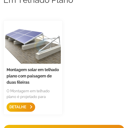
Montagem solar em telhado
plano com paisagem de
duas fileiras
O Montagem em telhado
plano é projetado para
instalação de painel solar de
DETALHE
duas fileiras em telhado plano,
com triângulo e braçadeira
intermediária, braçadeira final,
etc., menos componentes.