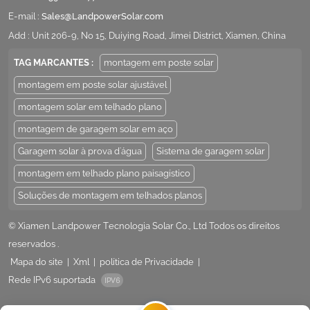
E-mail :
Sales@LandpowerSolar.com
Add : Unit 206-9, No 15, Duiying Road, Jimei District, Xiamen, China
TAG MARCANTES :
montagem em poste solar
montagem em poste solar ajustável
montagem solar em telhado plano
montagem de garagem solar em aço
Garagem solar à prova d'água
Sistema de garagem solar
montagem em telhado plano paisagístico
Soluções de montagem em telhados planos
© Xiamen Landpower Tecnologia Solar Co., Ltd Todos os direitos
reservados .
Mapa do site
|
Xml
|
política de Privacidade
|
Rede IPv6 suportada