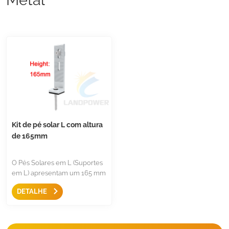
Kit de pé solar L com altura
de 165mm
O Pés Solares em L (Suportes
em L) apresentam um 165 mm
Altura para maior distância
DETALHE
entre o painel solar e o
telhado, melhorando a
ventilação para melhorar a
eficiência e reduzir os riscos