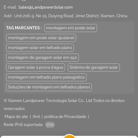
E-mail :
Sales@LandpowerSolar.com
Add : Unit 206-9, No 15, Duiying Road, Jimei District, Xiamen, China
TAG MARCANTES :
montagem em poste solar
montagem em poste solar ajustável
montagem solar em telhado plano
montagem de garagem solar em aço
Garagem solar à prova d'água
Sistema de garagem solar
montagem em telhado plano paisagístico
Soluções de montagem em telhados planos
© Xiamen Landpower Tecnologia Solar Co., Ltd Todos os direitos
reservados .
Mapa do site
|
Xml
|
política de Privacidade
|
Rede IPv6 suportada