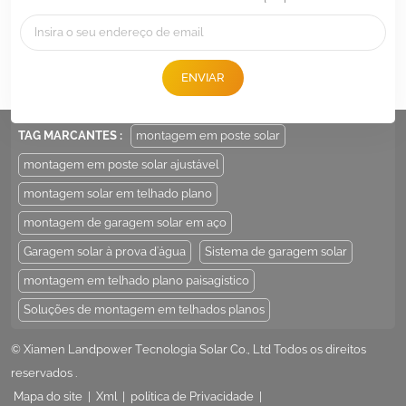
Tel :
+86 -592-6212776
E-mail :
Sales@LandpowerSolar.com
ENVIAR
Add : Unit 206-9, No 15, Duiying Road, Jimei District, Xiamen, China
TAG MARCANTES :
montagem em poste solar
montagem em poste solar ajustável
montagem solar em telhado plano
montagem de garagem solar em aço
Garagem solar à prova d'água
Sistema de garagem solar
montagem em telhado plano paisagístico
Soluções de montagem em telhados planos
© Xiamen Landpower Tecnologia Solar Co., Ltd Todos os direitos
reservados .
Mapa do site
|
Xml
|
política de Privacidade
|