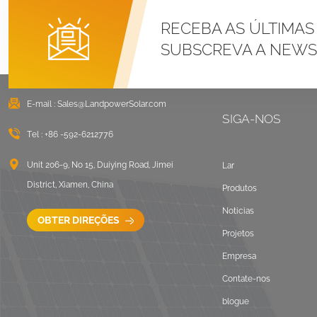
montagem LongRail
para telhado
RECEBA AS ÚLTIMAS
corrugado
VER DETALHES
SUBSCREVA A NEWS
Paisagem de
montagem em
E-mail :
Sales@LandpowerSolar.com
telhado plano lastrado
SIGA-NOS
Tel :
+86 -592-6212776
VER DETALHES
Unit 206-9, No 15, Duiying Road, Jimei
Lar
Montagem solar
District, Xiamen, China
Produtos
universal em telhado
plano
Notícias
OBTER DIREÇÕES
VER DETALHES
Projetos
Empresa
Montagem solar
Contate-nos
ajustável do telhado
blogue
da telha do gancho