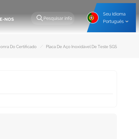
Seu Idioma
E-NOS
Português
o
Estrutura De Montagem De Garagem De Alumínio
Estrutura De Montagem De Garagem De Aço
/
onra Do Certificado
Placa De Aço Inoxidável De Teste SGS