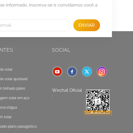
se informado, inscreva-se e convidamos você a
ENVIAR
NTES
SOCIAL
e solar
 solar ajustável
m telhado plano
Wechat Oficial
:
gem solar em aço
ova d'água
m solar
do plano paisagístico