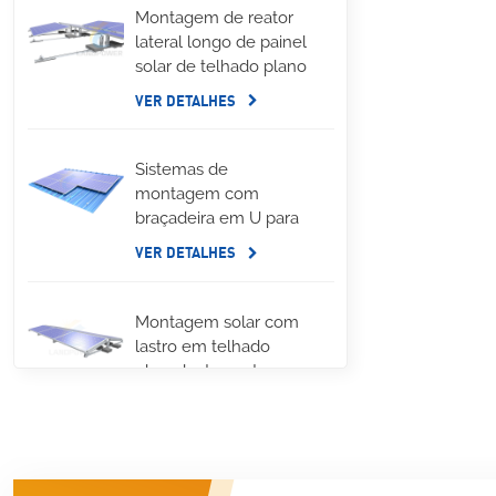
Montagem de reator
lateral longo de painel
solar de telhado plano
VER DETALHES
Sistemas de
montagem com
braçadeira em U para
telhado de metal com
VER DETALHES
costura em pé
Montagem solar com
lastro em telhado
plano leste oeste
VER DETALHES
Sistemas de