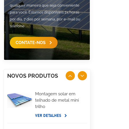
qualquer maneira que seja conveniente
para você. Estamos disponíveis 24 horas
por dia, 7 dias por semana, por e-mail ou
telefone.
CONTATE-NOS
NOVOS PRODUTOS
Montagem solar em
telhado de metal mini
trilho
VER DETALHES