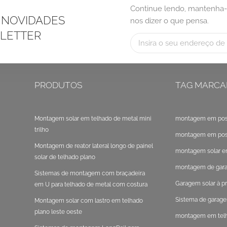
Continue lendo, mantenha-
 NOVIDADES
nos dizer o que pensa.
LETTER
PRODUTOS
TAG MARCA
Montagem solar em telhado de metal mini
montagem em post
trilho
montagem em poste
Montagem de reator lateral longo de painel
montagem solar e
solar de telhado plano
montagem de gara
Sistemas de montagem com braçadeira
Garagem solar à pr
em U para telhado de metal com costura
em pé
Sistema de garage
Montagem solar com lastro em telhado
plano leste oeste
montagem em telha