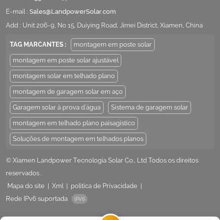
E-mail :
Sales@LandpowerSolar.com
Add : Unit 206-9, No 15, Duiying Road, Jimei District, Xiamen, China
TAG MARCANTES :
montagem em poste solar
montagem em poste solar ajustável
montagem solar em telhado plano
montagem de garagem solar em aço
Garagem solar à prova d'água
Sistema de garagem solar
montagem em telhado plano paisagístico
Soluções de montagem em telhados planos
© Xiamen Landpower Tecnologia Solar Co., Ltd Todos os direitos
reservados .
Mapa do site
|
Xml
|
política de Privacidade
|
Rede IPv6 suportada