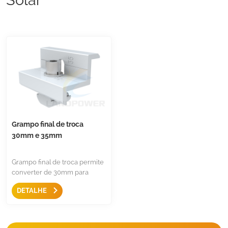
Grampo final de troca
30mm e 35mm
Grampo final de troca permite
converter de 30mm para
35mm, basta manter esta
DETALHE
braçadeira que pode ser
adequada para a maioria dos
painéis do mercado.