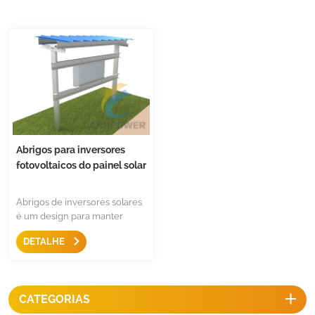
Abrigos para inversores
fotovoltaicos do painel solar
Abrigos de inversores solares
é um design para manter
inversores residenciais e
DETALHE
comerciais. Ele oferecerá
proteção para seus inversores.
Projetamos o suporte do
inversor para instalação do
CATEGORIAS
telhado e de instalação no
solo, para um lado único,