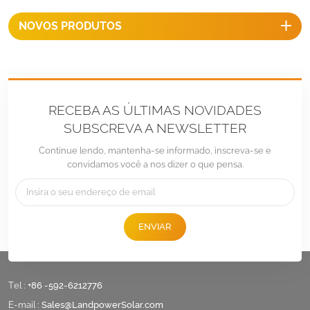
dupla laterais etc.
NOVOS PRODUTOS
RECEBA AS ÚLTIMAS NOVIDADES
SUBSCREVA A NEWSLETTER
Continue lendo, mantenha-se informado, inscreva-se e
convidamos você a nos dizer o que pensa.
ENVIAR
Tel :
+86 -592-6212776
E-mail :
Sales@LandpowerSolar.com