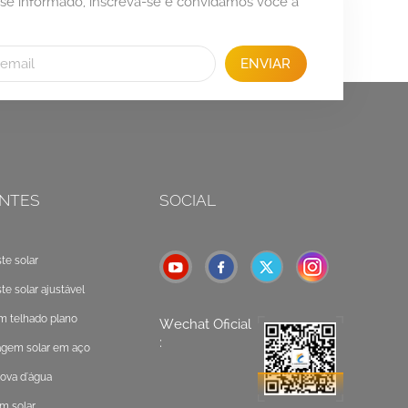
se informado, inscreva-se e convidamos você a
ENVIAR
NTES
SOCIAL
e solar
 solar ajustável
m telhado plano
Wechat Oficial
:
gem solar em aço
ova d'água
m solar