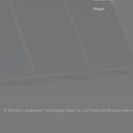
blogue
Paisagem de
montagem em
telhado plano lastrado
VER DETALHES
Montagem solar
universal em telhado
plano
VER DETALHES
Montagem solar
ajustável do telhado
da telha do gancho
© Xiamen Landpower Tecnologia Solar Co., Ltd Todos os direitos reserva
VER DETALHES