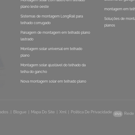
Montagem solar com lastro em telhado
plano leste oeste
montagem em telha
Sistemas de montagem LongRail para
Soluções de mont
telhado corrugado
planos
Paisagem de montagem em telhado plano
lastrado
Montagem solar universal em telhado
plano
Montagem solar ajustável do telhado da
telha do gancho
Nova montagem solar em telhado plano
dos . |
Blogue
|
Mapa Do Site
|
Xml
|
Política De Privacidade
Rede 