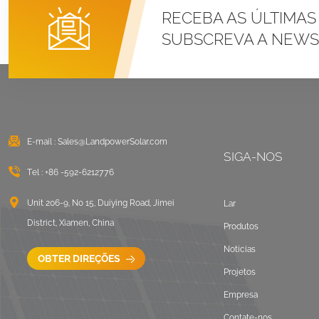
VER DETALHES
RECEBA AS ÚLTIMAS
SUBSCREVA A NEWS
Sistemas de
montagem com
braçadeira em U para
telhado de metal com
VER DETALHES
costura em pé
E-mail :
Sales@LandpowerSolar.com
Montagem solar com
SIGA-NOS
lastro em telhado
Tel :
+86 -592-6212776
plano leste oeste
Unit 206-9, No 15, Duiying Road, Jimei
Lar
VER DETALHES
District, Xiamen, China
Produtos
Sistemas de
Notícias
OBTER DIREÇÕES
montagem LongRail
Projetos
para telhado
Empresa
corrugado
VER DETALHES
Contate-nos