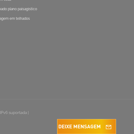
do plano paisagístico
agem em telhados
IPv6 suportada
|
DEIXE MENSAGEM