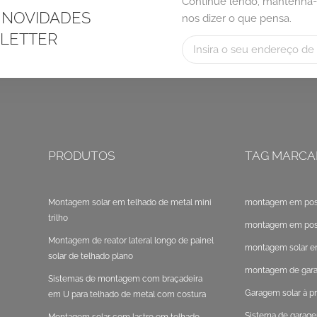
Continue lendo, mantenha-
 NOVIDADES
nos dizer o que pensa.
LETTER
PRODUTOS
TAG MARCA
Montagem solar em telhado de metal mini
montagem em post
trilho
montagem em poste
Montagem de reator lateral longo de painel
montagem solar e
solar de telhado plano
montagem de gara
Sistemas de montagem com braçadeira
Garagem solar à pr
em U para telhado de metal com costura
em pé
Sistema de garage