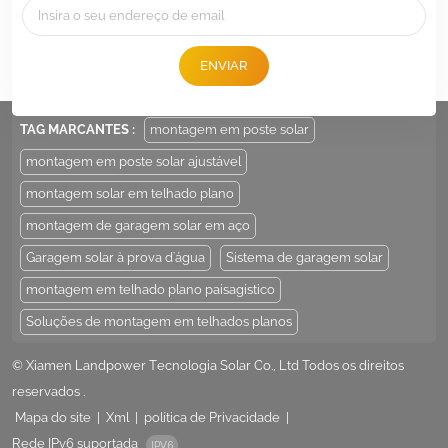
Tel :
+86 -592-6212776
E-mail :
Sales@LandpowerSolar.com
ENVIAR
Add : Unit 206-9, No 15, Duiying Road, Jimei District, Xiamen, China
TAG MARCANTES :
montagem em poste solar
montagem em poste solar ajustável
montagem solar em telhado plano
montagem de garagem solar em aço
Garagem solar à prova d'água
Sistema de garagem solar
montagem em telhado plano paisagístico
Soluções de montagem em telhados planos
© Xiamen Landpower Tecnologia Solar Co., Ltd Todos os direitos
reservados .
Mapa do site
|
Xml
|
política de Privacidade
|
Rede IPv6 suportada