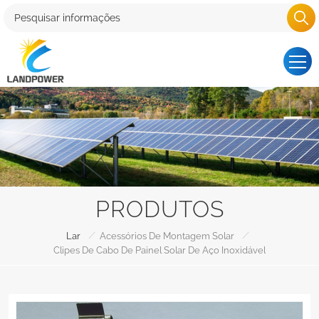
PRODUTOS
/
/
Lar
Acessórios De Montagem Solar
Clipes De Cabo De Painel Solar De Aço Inoxidável