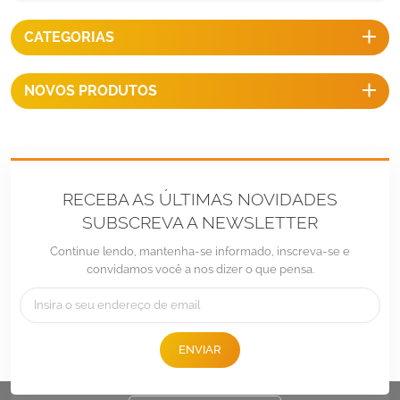
CATEGORIAS
NOVOS PRODUTOS
RECEBA AS ÚLTIMAS NOVIDADES
SUBSCREVA A NEWSLETTER
Continue lendo, mantenha-se informado, inscreva-se e
convidamos você a nos dizer o que pensa.
Tel :
+86 -592-6212776
E-mail :
Sales@LandpowerSolar.com
ENVIAR
Add : Unit 206-9, No 15, Duiying Road, Jimei District, Xiamen, China