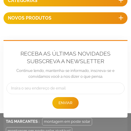
CATEGORIAS
NOVOS PRODUTOS
RECEBA AS ÚLTIMAS NOVIDADES
SUBSCREVA A NEWSLETTER
Continue lendo, mantenha-se informado, inscreva-se e
convidamos você a nos dizer o que pensa.
Tel :
+86 -592-6212776
E-mail :
Sales@LandpowerSolar.com
ENVIAR
Add : Unit 206-9, No 15, Duiying Road, Jimei District, Xiamen, China
TAG MARCANTES :
montagem em poste solar
montagem em poste solar ajustável