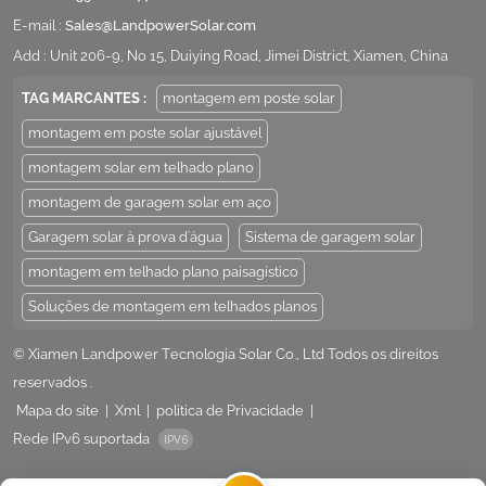
E-mail :
Sales@LandpowerSolar.com
Add : Unit 206-9, No 15, Duiying Road, Jimei District, Xiamen, China
TAG MARCANTES :
montagem em poste solar
montagem em poste solar ajustável
montagem solar em telhado plano
montagem de garagem solar em aço
Garagem solar à prova d'água
Sistema de garagem solar
montagem em telhado plano paisagístico
Soluções de montagem em telhados planos
© Xiamen Landpower Tecnologia Solar Co., Ltd Todos os direitos
reservados .
Mapa do site
|
Xml
|
política de Privacidade
|
Rede IPv6 suportada