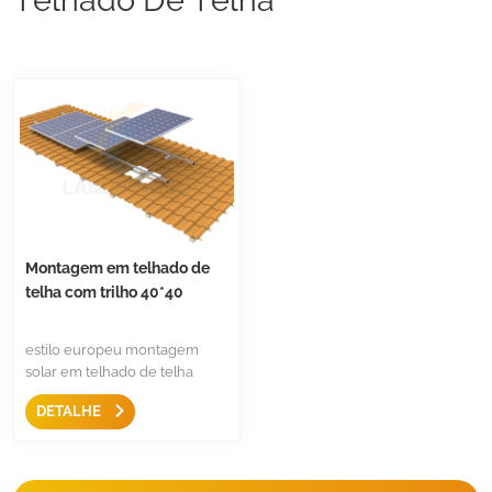
Montagem em telhado de
telha com trilho 40*40
estilo europeu montagem
solar em telhado de telha
estão com trilho de
DETALHE
montagem 40*40mm, com
braçadeira de extremidade
ajustável e gancho de telhado
de telha ajustável, adequado