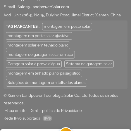
E-mail :
Sales@LandpowerSolar.com
Add : Unit 206-9, No 15, Duiying Road, Jimei District, Xiamen, China
TAG MARCANTES :
montagem em poste solar
montagem em poste solar ajustável
montagem solar em telhado plano
montagem de garagem solar em aço
Garagem solar à prova d'água
Sistema de garagem solar
montagem em telhado plano paisagístico
Soluções de montagem em telhados planos
© Xiamen Landpower Tecnologia Solar Co., Ltd Todos os direitos
reservados .
Mapa do site
|
Xml
|
política de Privacidade
|
Rede IPv6 suportada