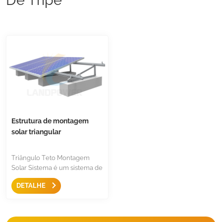
Estrutura de montagem
solar triangular
Triângulo Teto Montagem
Solar Sistema é um sistema de
montagem simples com
DETALHE
apenas tripé de alumínio,
braçadeira intermediária,
braçadeira final e trilho, é
usado em telhados planos e