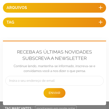
ARQUIVOS
TAG
RECEBA AS ÚLTIMAS NOVIDADES
SUBSCREVA A NEWSLETTER
Continue lendo, mantenha-se informado, inscreva-se e
convidamos você a nos dizer o que pensa.
Tel :
+86 -592-6212776
E-mail :
Sales@LandpowerSolar.com
ENVIAR
Add : Unit 206-9, No 15, Duiying Road, Jimei District, Xiamen, China
TAG MARCANTES :
montagem em poste solar