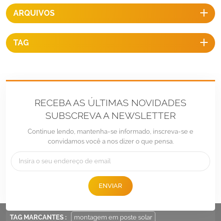
ARQUIVOS
TAG
RECEBA AS ÚLTIMAS NOVIDADES
SUBSCREVA A NEWSLETTER
Continue lendo, mantenha-se informado, inscreva-se e
convidamos você a nos dizer o que pensa.
Tel :
+86 -592-6212776
E-mail :
Sales@LandpowerSolar.com
ENVIAR
Add : Unit 206-9, No 15, Duiying Road, Jimei District, Xiamen, China
TAG MARCANTES :
montagem em poste solar