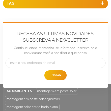
TAG
RECEBA AS ÚLTIMAS NOVIDADES
SUBSCREVA A NEWSLETTER
Continue lendo, mantenha-se informado, inscreva-se e
convidamos você a nos dizer o que pensa.
Tel :
+86 -592-6212776
E-mail :
Sales@LandpowerSolar.com
ENVIAR
Add : Unit 206-9, No 15, Duiying Road, Jimei District, Xiamen, China
TAG MARCANTES :
montagem em poste solar
montagem em poste solar ajustável
montagem solar em telhado plano