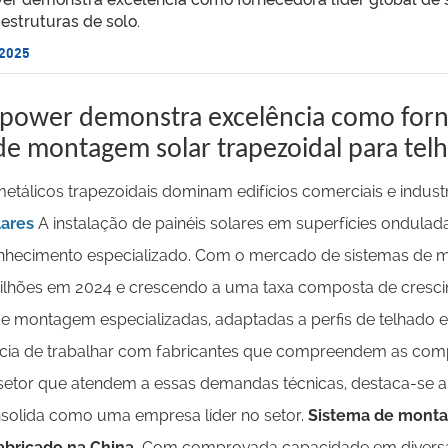
 estruturas de solo.
 2025
power demonstra excelência como forne
de montagem solar trapezoidal para telh
etálicos trapezoidais dominam edifícios comerciais e indu
lares
A instalação de painéis solares em superfícies ondulad
nhecimento especializado. Com o mercado de sistemas de 
ilhões em 2024 e crescendo a uma taxa composta de cresci
e montagem especializadas, adaptadas a perfis de telhado es
cia de trabalhar com fabricantes que compreendem as compl
 setor que atendem a essas demandas técnicas, destaca-se a
solida como uma empresa líder no setor.
Sistema de montag
abricado na China.
Com comprovada capacidade em diversas 