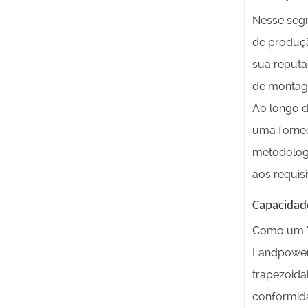
Nesse seg
de produçã
sua reputa
de montage
Ao longo d
uma fornec
metodologi
aos requis
Capacidade
Como um
Landpower 
trapezoida
conformida