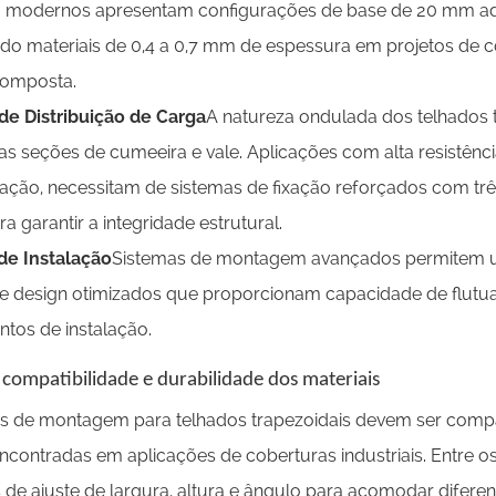
modernos apresentam configurações de base de 20 mm adeq
 materiais de 0,4 a 0,7 mm de espessura em projetos de c
composta.
 de Distribuição de Carga
A natureza ondulada dos telhados t
as seções de cumeeira e vale. Aplicações com alta resistênc
inação, necessitam de sistemas de fixação reforçados com tr
a garantir a integridade estrutural.
 de Instalação
Sistemas de montagem avançados permitem u
e design otimizados que proporcionam capacidade de flutuaç
tos de instalação.
 compatibilidade e durabilidade dos materiais
s de montagem para telhados trapezoidais devem ser compa
encontradas em aplicações de coberturas industriais. Entre o
 de ajuste de largura, altura e ângulo para acomodar difere