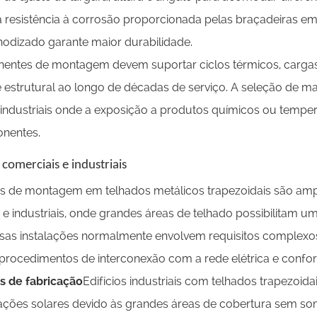
 resistência à corrosão proporcionada pelas braçadeiras em 
nodizado garante maior durabilidade.
ntes de montagem devem suportar ciclos térmicos, cargas
e estrutural ao longo de décadas de serviço. A seleção de mat
industriais onde a exposição a produtos químicos ou temp
nentes.
 comerciais e industriais
s de montagem em telhados metálicos trapezoidais são ampl
 e industriais, onde grandes áreas de telhado possibilitam 
ssas instalações normalmente envolvem requisitos complexos 
, procedimentos de interconexão com a rede elétrica e conf
s de fabricação
Edifícios industriais com telhados trapezoi
lações solares devido às grandes áreas de cobertura sem s