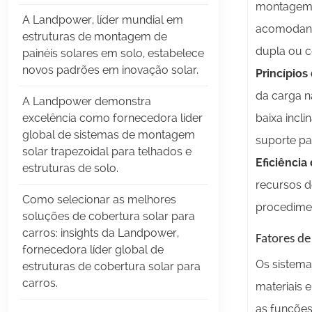
montagem 
A Landpower, líder mundial em
acomodando
estruturas de montagem de
dupla ou 
painéis solares em solo, estabelece
novos padrões em inovação solar.
Princípios
da carga n
A Landpower demonstra
baixa incl
excelência como fornecedora líder
global de sistemas de montagem
suporte par
solar trapezoidal para telhados e
Eficiência
estruturas de solo.
recursos d
Como selecionar as melhores
procedimen
soluções de cobertura solar para
carros: insights da Landpower,
Fatores de
fornecedora líder global de
Os sistema
estruturas de cobertura solar para
carros.
materiais 
as funções