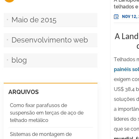
telhados e
NOV 12,
Maio de 2015
A Land
Desenvolvimento web
blog
Telhados m
painéis so
exigem co
US$ 38,4 b
ARQUIVOS
soluções d
Como fixar parafusos de
a importân
suspensão em terças de aço de
líderes do
telhado metálico
que se con
Sistemas de montagem de
mundial, f