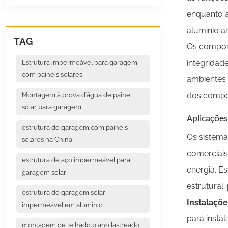
enquanto a
alumínio a
TAG
Os compone
integridad
Estrutura impermeável para garagem
com painéis solares
ambientes 
dos compo
Montagem à prova d'água de painel
solar para garagem
Aplicações
estrutura de garagem com painéis
Os sistema
solares na China
comerciais
estrutura de aço impermeável para
energia. E
garagem solar
estrutural
estrutura de garagem solar
Instalaçõe
impermeável em alumínio
para insta
montagem de telhado plano lastreado