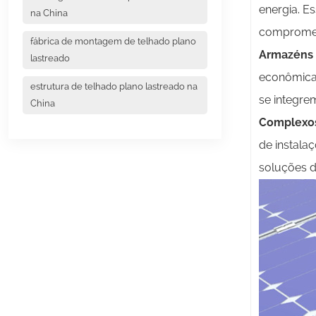
energia. E
na China
compromete
fábrica de montagem de telhado plano
Armazéns 
lastreado
econômica 
estrutura de telhado plano lastreado na
se integre
China
Complexos
de instala
soluções d