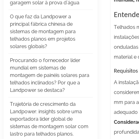
garagem solar à prova d'água
Entende
O que faz da Landpower a
principal fábrica chinesa de
Telhados m
sistemas de montagem para
instalaçõe
telhados planos em projetos
solares globais?
onduladas 
material e 
Procurando o fornecedor líder
mundial em sistemas de
Requisitos
montagem de painéis solares para
A instalaç
telhados inclinados? Por que a
Landpower se destaca?
considerem
mm para aç
Trajetória de crescimento da
Landpower: insights sobre uma
adequado 
exportadora líder global de
Consideraç
sistemas de montagem solar com
profundida
lastro para telhados planos.