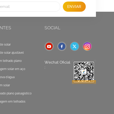
ENVIAR
NTES
SOCIAL
e solar
 solar ajustável
m telhado plano
Wechat Oficial
:
gem solar em aço
ova d'água
m solar
do plano paisagístico
agem em telhados