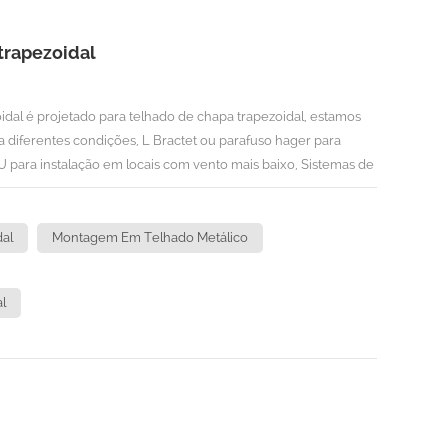
trapezoidal
dal é projetado para telhado de chapa trapezoidal, estamos
diferentes condições, L Bractet ou parafuso hager para
o U para instalação em locais com vento mais baixo, Sistemas de
prova de água instalações. Projetamos soluções específicas
 de vento / carga de neve, condições do telhado, etc. nosso
das para o seu telhado trapezoidal.INFORMAÇÃO TÉCNICALocal
al
Montagem Em Telhado Metálico
o de inclinação: nivelado com o telhado (10 ~ 60 graus)Altura
l