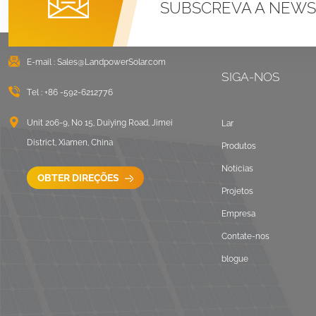
SUBSCREVA A NEWS
E-mail :
Sales@LandpowerSolar.com
SIGA-NOS
Tel :
+86 -592-6212776
Unit 206-9, No 15, Duiying Road, Jimei
Lar
District, Xiamen, China
Produtos
Notícias
OBTER DIREÇÕES
Projetos
Empresa
Contate-nos
blogue