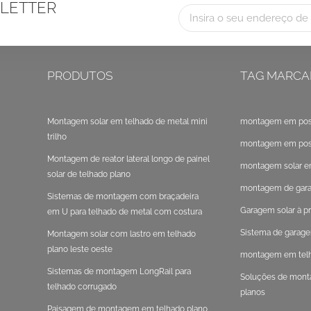
LETTER
PRODUTOS
TAG MARCA
Montagem solar em telhado de metal mini
montagem em post
trilho
montagem em poste
Montagem de reator lateral longo de painel
montagem solar e
solar de telhado plano
montagem de gara
Sistemas de montagem com braçadeira
Garagem solar à pr
em U para telhado de metal com costura
em pé
Sistema de garage
Montagem solar com lastro em telhado
plano leste oeste
montagem em telha
Sistemas de montagem LongRail para
Soluções de mont
telhado corrugado
planos
Paisagem de montagem em telhado plano