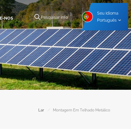
Seu Idioma
E-NOS
Português
o
Estrutura De Montagem De Garagem De Alumínio
Estrutura De Montagem De Garagem De Aço
/
Lar
Montagem Em Telhado Metálico