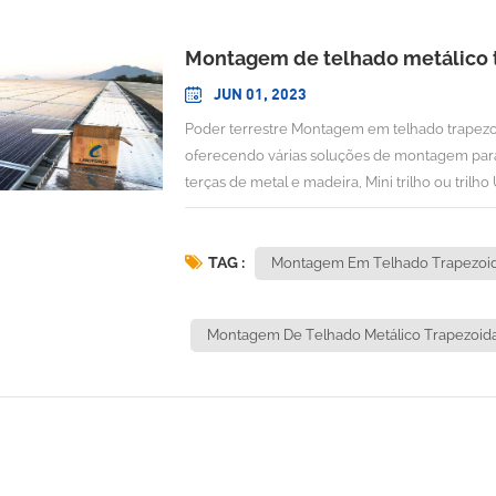
Montagem de telhado metálico 
JUN 01, 2023
Poder terrestre Montagem em telhado trapezoi
oferecendo várias soluções de montagem para 
terças de metal e madeira, Mini trilho ou trilh
fixação de telhado trapezoidal para vento e à 
com base na orientação do painel solar, carga
conceito é projetar as soluções mais adequa
TAG :
Montagem Em Telhado Trapezoid
de instalação: Chapa metálica trapezoidalÂngul
do edifício: 20 mVelocidade máxima do vento:
Montagem De Telhado Metálico Trapezoida